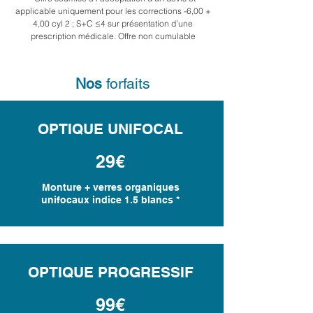
applicable uniquement pour les corrections -6,00 +
4,00 cyl 2 ; S+C ≤4 sur présentation d’une
prescription médicale. Offre non cumulable
Nos
forfaits
OPTIQUE UNIFOCAL
29€
Monture + verres organiques
unifocaux indice 1.5 blancs *
OPTIQUE PROGRESSIF
99€