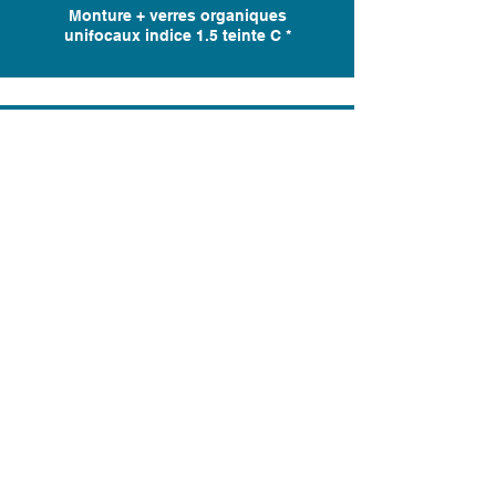
Monture + verres organiques
unifocaux indice 1.5 teinte C *
SOLAIRE PROGRESSIF
109€
Monture + verres organiques
progressifs indice 1.5 teinte C *
ANTI-LUMIÈRE BLEUE
UNIFOCAL
99€
Monture + verres organiques
unifocaux indice 1.5 traités anti